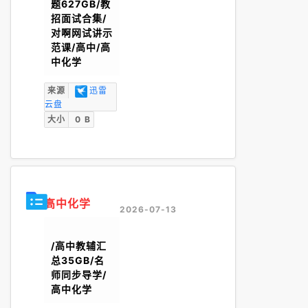
题627GB/教
招面试合集/
对啊网试讲示
范课/高中/高
中化学
来源
迅雷
云盘
大小
0 B
高中化学
2026-07-13
/高中教辅汇
总35GB/名
师同步导学/
高中化学