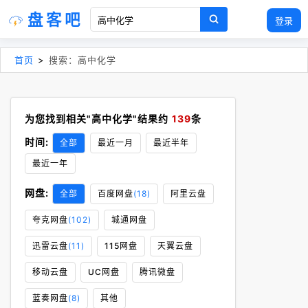
盘客吧
登录
首页
>
搜索：高中化学
为您找到相关"高中化学"结果约
139
条
时间:
全部
最近一月
最近半年
最近一年
网盘:
全部
百度网盘
(18)
阿里云盘
夸克网盘
(102)
城通网盘
迅雷云盘
(11)
115网盘
天翼云盘
移动云盘
UC网盘
腾讯微盘
蓝奏网盘
(8)
其他