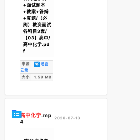
+面试题本
+教案+答辩
+真题/（必
刷）教资面试
各科目3套/
【03】高中/
高中化学.pd
f
来源
迅雷
云盘
大小
1.59 MB
高中化学
.mp
2026-07-13
4