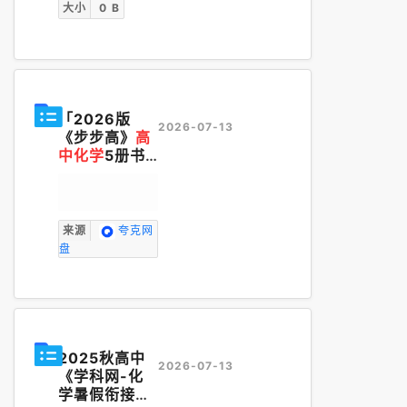
大小
0 B
「2026版
2026-07-13
《步步高》
高
中化学
5册书
同步讲义与课
件」
来源
夸克网
盘
2025秋高中
2026-07-13
《学科网-化
学暑假衔接讲