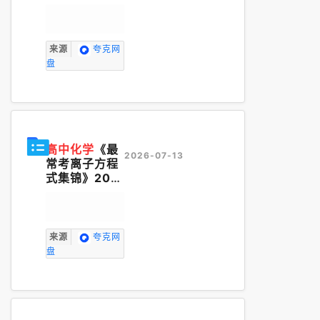
义》新高一、
二、三（培优
讲义+暑假作
业本）
高中化
来源
夸克网
学
《学科网-
盘
化学暑假衔接
讲义》2025
秋
高中化学
《最
2026-07-13
常考离子方程
式集锦》202
6版
来源
夸克网
盘