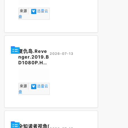
kv
来源
迅雷云
盘
复仇岛.Reve
2026-07-13
nger.2019.B
D1080P.H26
5.AAC.
韩语
中字
无水印.m
kv
来源
迅雷云
盘
全知读者视角[