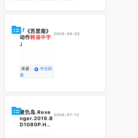
「《苏里南》
2026-08-02
动作
韩语中字
」
来源
夸克网
盘
复仇岛.Reve
2026-07-13
nger.2019.B
D1080P.H26
5.AAC.
韩语
中字
无水印.m