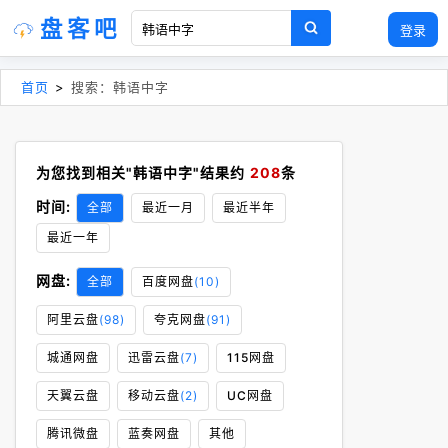
盘客吧
登录
首页
>
搜索：韩语中字
为您找到相关"韩语中字"结果约
208
条
时间:
全部
最近一月
最近半年
最近一年
网盘:
全部
百度网盘
(10)
阿里云盘
(98)
夸克网盘
(91)
城通网盘
迅雷云盘
(7)
115网盘
天翼云盘
移动云盘
(2)
UC网盘
腾讯微盘
蓝奏网盘
其他