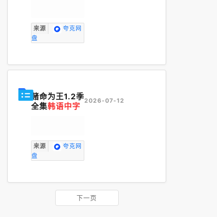
来源
夸克网
盘
赌命为王1.2季
2026-07-12
全集
韩语中字
来源
夸克网
盘
下一页