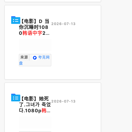
【电影】D 当
2026-07-13
你沉睡时108
0
韩语中字
20
24
来源
夸克网
盘
【电影】她死
2026-07-13
了.그녀가 죽었
다.1080p
韩
语中字