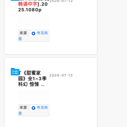
2026-07-13
韩语中字
].20
25.1080p
来源
夸克网
盘
T《甜蜜家
2026-07-13
园》全1~3季
科幻 惊悚
韩
语中字
来源
夸克网
盘