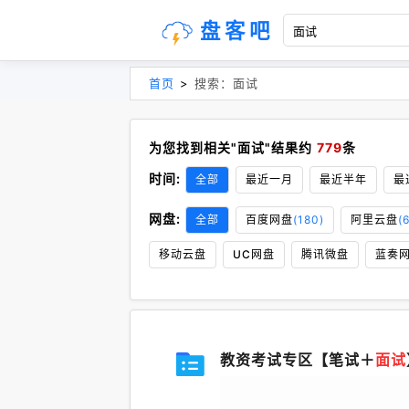
盘客吧
首页
>
搜索：面试
为您找到相关"面试"结果约
779
条
时间:
全部
最近一月
最近半年
最
网盘:
全部
百度网盘
(180)
阿里云盘
(
移动云盘
UC网盘
腾讯微盘
蓝奏
教资考试专区【笔试＋
面试