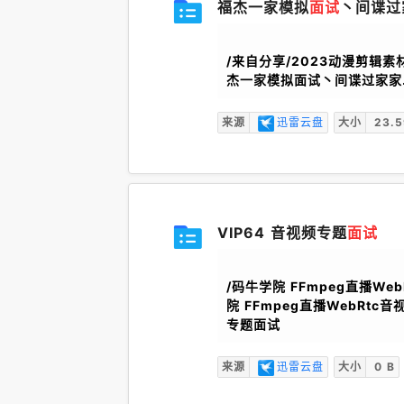
福杰一家模拟
面试
丶间谍过
/来自分享/2023动漫剪辑素
杰一家模拟面试丶间谍过家家.
来源
迅雷云盘
大小
23.
VIP64 音视频专题
面试
/码牛学院 FFmpeg直播W
院 FFmpeg直播WebRtc
专题面试
来源
迅雷云盘
大小
0 B