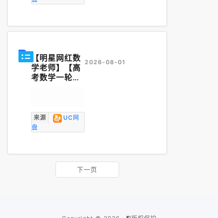
5年地理刘勖
雯基础班
讲义
.
zip
【明星网红数
2026-08-01
学老师】【高
考数学一轮】
2025版赵礼
显数学一轮暑
假秋季
讲义
（368P）.pd
来源
UC网
f
盘
下一页