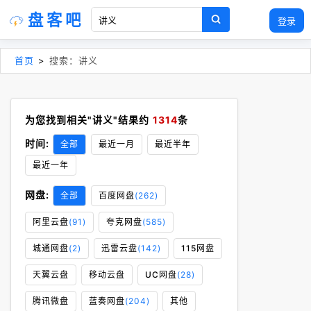
盘客吧
登录
首页
>
搜索：讲义
为您找到相关"讲义"结果约
1314
条
时间:
全部
最近一月
最近半年
最近一年
网盘:
全部
百度网盘
(262)
阿里云盘
(91)
夸克网盘
(585)
城通网盘
(2)
迅雷云盘
(142)
115网盘
天翼云盘
移动云盘
UC网盘
(28)
腾讯微盘
蓝奏网盘
(204)
其他