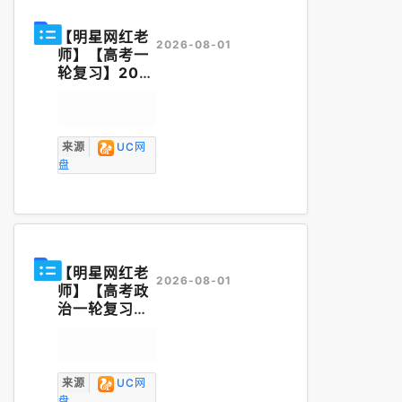
【明星网红老
2026-08-01
师】【高考一
轮复习】202
4刘勖雯政治
大题方法
讲义
2024刘勖雯
地理基础
讲义
来源
UC网
2024刘勖雯
盘
历史基础
讲义
2024刘勖雯
历史高分笔记.
zip
【明星网红老
2026-08-01
师】【高考政
治一轮复习】
2025年政治
刘勖雯基础班
讲义
2025年
历史刘勖雯基
来源
UC网
础班
讲义
202
盘