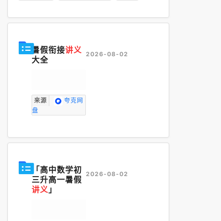
暑假衔接
讲义
2026-08-02
大全
来源
夸克网
盘
「高中数学初
2026-08-02
三升高一暑假
讲义
」