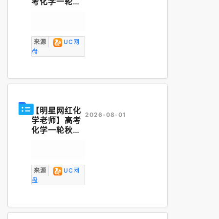
考化学一轮复
习】《政课
堂》2025政
哥化学暑期课
程暨2025李
来源
UC网
政化学暑假
讲
盘
义
（272P）.
pdf
【明星网红化
2026-08-01
学老师】高考
化学一轮秋季
复习----化学
李Li政Zheng
2025届秋季
班
讲义
（348
来源
UC网
页）完整版.p
盘
df