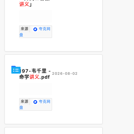
讲义
」
来源
夸克网
盘
197-韦千里 -
2026-08-02
命学
讲义
.pdf
来源
夸克网
盘