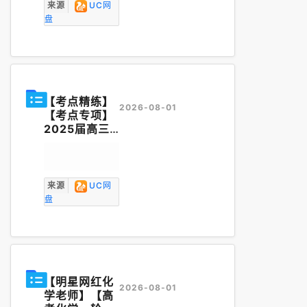
df
来源
UC网
盘
【考点精练】
2026-08-01
【考点专项】
2025届高三
物理一轮复习
考点精练
讲义
word 版P
DF版.zip
来源
UC网
盘
【明星网红化
2026-08-01
学老师】【高