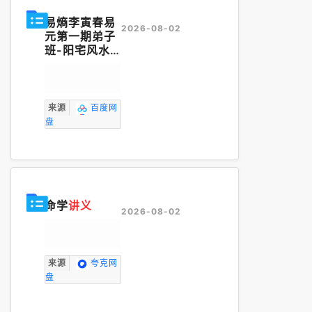
易熵李寅春易
2026-08-02
元第一期弟子
班-阳宅风水
真诀之形峦风
水视频12集+
讲义
来源
百度网
盘
命学
讲义
2026-08-02
来源
夸克网
盘