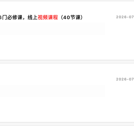
6门必修课，线上
视频课程
（40节课）
2026-07
2026-07