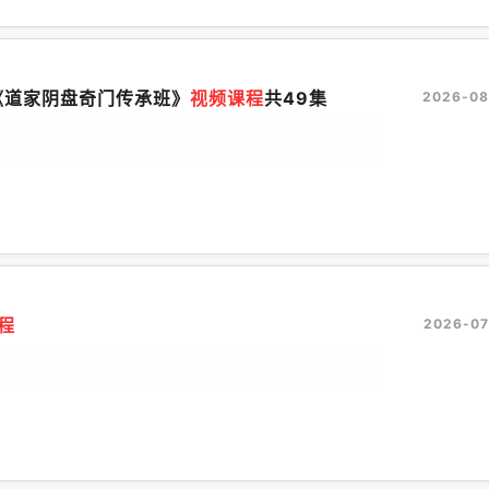
《道家阴盘奇门传承班》
视频课程
共49集
2026-08
程
2026-07