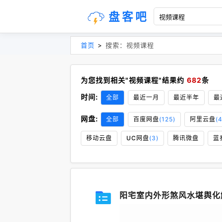
盘客吧
首页
>
搜索：视频课程
为您找到相关"视频课程"结果约
682
条
时间:
全部
最近一月
最近半年
最
网盘:
全部
百度网盘
(125)
阿里云盘
(4
移动云盘
UC网盘
(3)
腾讯微盘
蓝
阳宅室内外形煞风水堪舆化