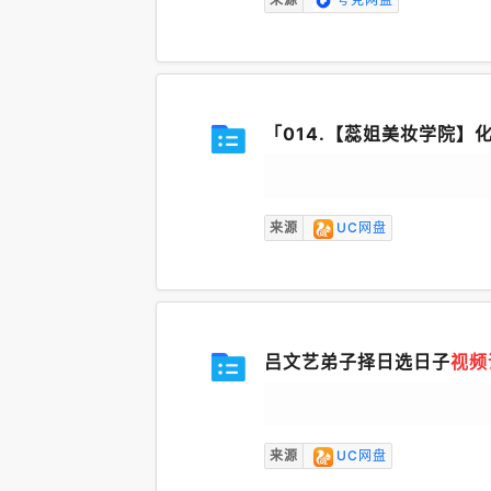
「014.【蕊姐美妆学院】
来源
UC网盘
吕文艺弟子择日选日子
视频
来源
UC网盘