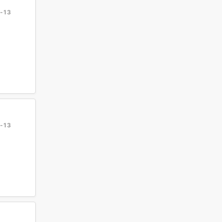
-13
-13