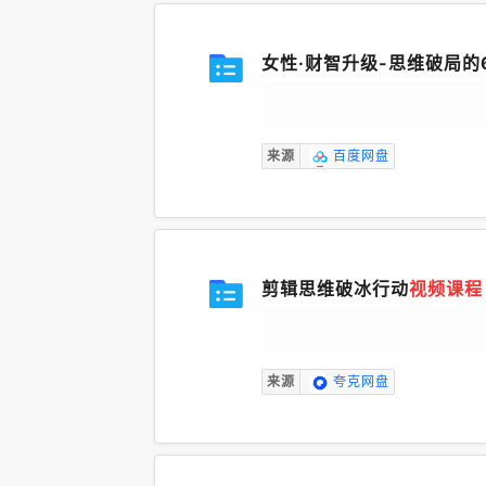
女性·财智升级-思维破局的
来源
百度网盘
剪辑思维破冰行动
视频课程
来源
夸克网盘