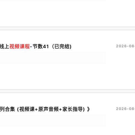
线上
视频课程
-节数41（已完结)
2026-08
列合集 (视频课+原声音频+家长指导) 》
2026-08