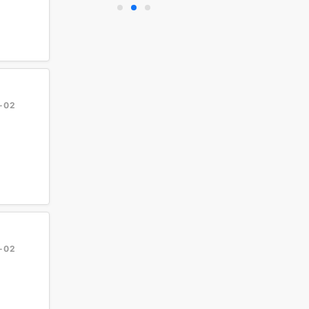
-02
-02