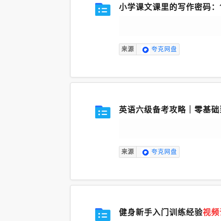
小学课文课里的写作密码：
来源
夸克网盘
英语六级备考攻略｜零基础
来源
夸克网盘
健身新手入门训练经验
视频