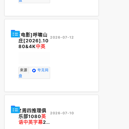
盘
[电影]呼啸山
2026-07-12
庄[2026].10
80&4K
中英
来源
夸克网
盘
Z周四推理俱
2026-07-10
乐部1080
英
语中英字幕
20
25