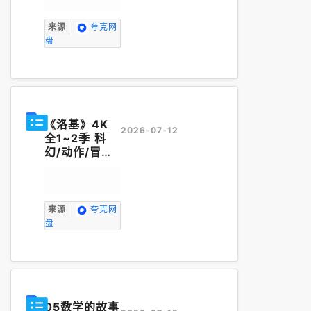
来源
夸克网
盘
《洛基》4K
2026-07-12
全1~2季 科
幻/动作/冒险
内封
中英
字幕
【美剧】
来源
夸克网
盘
05数学的故事