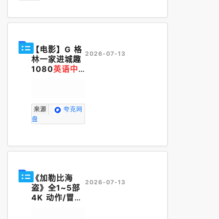
【电影】G 格
2026-07-13
林一家进城趣
1080
英语中
英字幕
2024
来源
夸克网
盘
《加勒比海
2026-07-13
盗》全1~5部
4K 动作/冒
险/夺宝
英语
中字【电影】