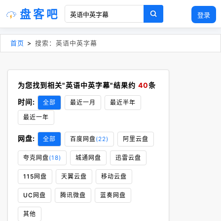
盘客吧
登录
首页
>
搜索：英语中英字幕
为您找到相关"英语中英字幕"结果约
40
条
时间:
全部
最近一月
最近半年
最近一年
网盘:
全部
百度网盘
(22)
阿里云盘
夸克网盘
(18)
城通网盘
迅雷云盘
115网盘
天翼云盘
移动云盘
UC网盘
腾讯微盘
蓝奏网盘
其他