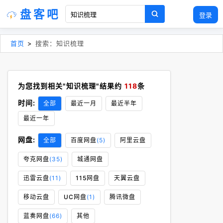
盘客吧
登录
首页
>
搜索：知识梳理
为您找到相关"知识梳理"结果约
118
条
时间:
全部
最近一月
最近半年
最近一年
网盘:
全部
百度网盘
(5)
阿里云盘
夸克网盘
(35)
城通网盘
迅雷云盘
(11)
115网盘
天翼云盘
移动云盘
UC网盘
(1)
腾讯微盘
蓝奏网盘
(66)
其他