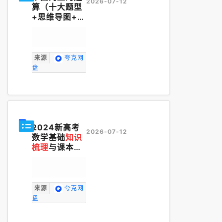
2026-07-12
算（十大题型
+思维导图+
知
识梳理
+课后
作业）（寒假
预习讲义）
来源
夸克网
盘
2024新高考
2026-07-12
数学基础
知识
梳理
与课本优
秀题目巩固(w
ord版).zip
来源
夸克网
盘