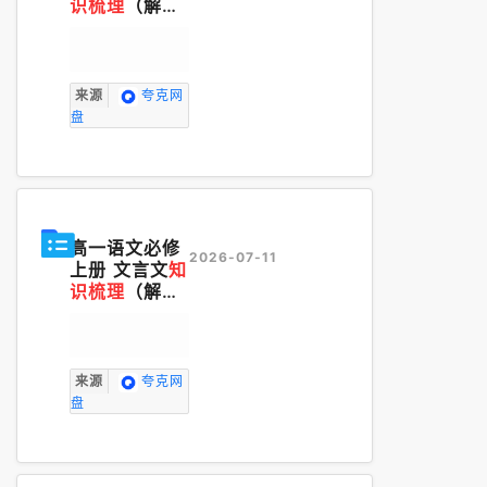
识梳理
（解析
版）.pdf
来源
夸克网
盘
高一语文必修
2026-07-11
上册 文言文
知
识梳理
（解析
版）(1).pdf
来源
夸克网
盘