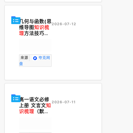
几何与函数(思
2026-07-12
维导图
知识梳
理
方法技巧易
混易错).zip
来源
夸克网
盘
高一语文必修
2026-07-11
上册 文言文
知
识梳理
（默写
版）.pdf