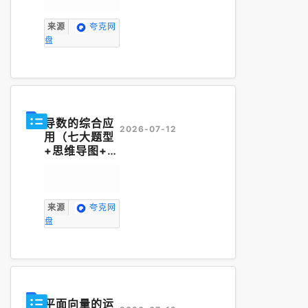
巧（word
版）」
来源
夸克网
盘
导数的综合应
2026-07-12
用（七大题型
+思维导图+
知
识梳理
+课后
提升练）--20
25-2026学
年高二数学
来源
夸克网
（人教A版选
盘
择性必修第二
册）
平面向量的运