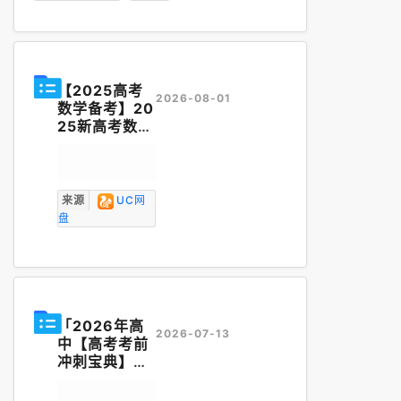
【2025高考
2026-08-01
数学备考】20
25新高考数学
基础
知识梳理
与课本优秀题
目巩固 十八
考点专项模块
来源
UC网
四篇汇总梳理
盘
（word版 pd
f版）
「2026年高
2026-07-13
中【高考考前
冲刺宝典】
知
识梳理
、回归
教材、应试技