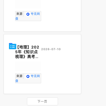
来源
夸克网
盘
【地理】202
2026-07-10
5年《知识点
梳理》高考地
理
知识梳理
（全国通用
版）312页
来源
夸克网
盘
下一页