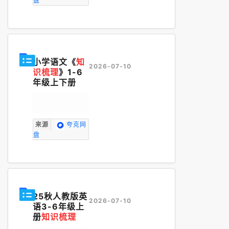
盘
小学语文《
知
2026-07-10
识梳理
》1-6
年级上下册
来源
夸克网
盘
25秋人教版英
2026-07-10
语3-6年级上
册
知识梳理