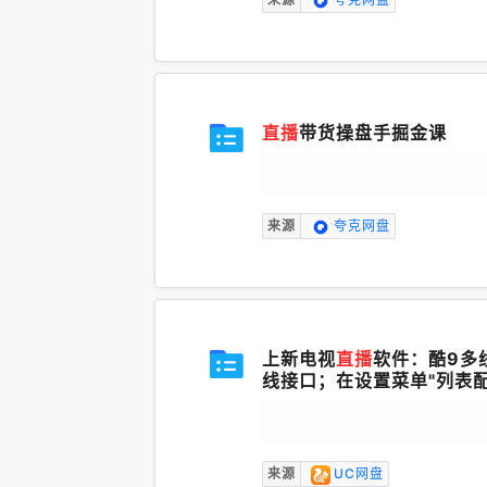
直播
带货操盘手掘金课
来源
夸克网盘
上新电视
直播
软件：酷9多线
线接口；在设置菜单"列表配
来源
UC网盘