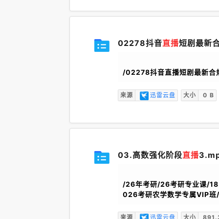
02278抖音
直播
短剧最新合
/02278抖音直播短剧最新
来源
迅雷云盘
大小
0 B
03.高数强化阶段
直播
3.m
/26年考研/26考研专业课/18
026考研农学数学专属VIP班/
来源
迅雷云盘
大小
891.