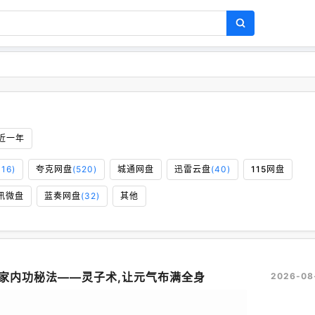
近一年
116)
夸克网盘
(520)
城通网盘
迅雷云盘
(40)
115网盘
讯微盘
蓝奏网盘
(32)
其他
家内功秘法——灵子术,让元气布满全身
2026-08