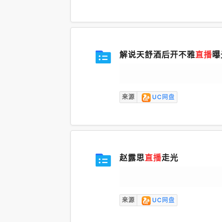
解说天舒酒后开不雅
直播
曝
来源
UC网盘
赵露思
直播
走光
来源
UC网盘