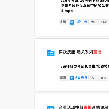
/26年考研/26考研专业课/05
逻辑阶段复盘真题带刷/02.
4.mp4
来源
迅雷云盘
大小
142.
实践技能 通关系列
直播
/医师各类考证总合集/实践技
来源
迅雷云盘
大小
0 B
商业活动快剪
直播
系统课程