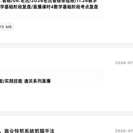
.管综/06.老吕/2026老吕管综全程班/11.26数学
数学基础阶段复盘/直播课时4数学基础阶段考点复盘
75 MB
2026-07
能/实践技能 通关系列直播
，商业快剪系统剪辑手法
2026-07