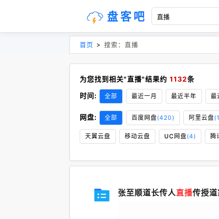
盘客吧
首页
>
搜索：直播
为您找到相关"直播"结果约
1132
条
时间:
全部
最近一月
最近半年
最
网盘:
全部
百度网盘
(420)
阿里云盘
(
天翼云盘
移动云盘
UC网盘
(4)
腾
张至顺道长传人
直播
传授道