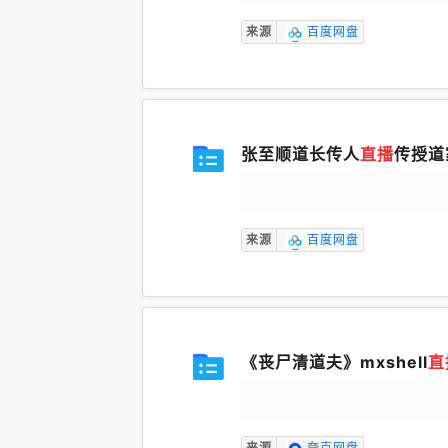
来源
百度网盘
张至顺道长传人
直播
传授道
来源
百度网盘
《丧尸清道夫》mxshell
直
来源
夸克网盘