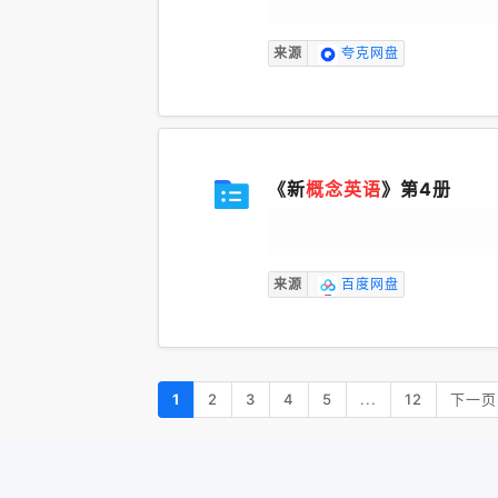
来源
夸克网盘
《新
概念英语
》第4册
来源
百度网盘
1
2
3
4
5
...
12
下一页