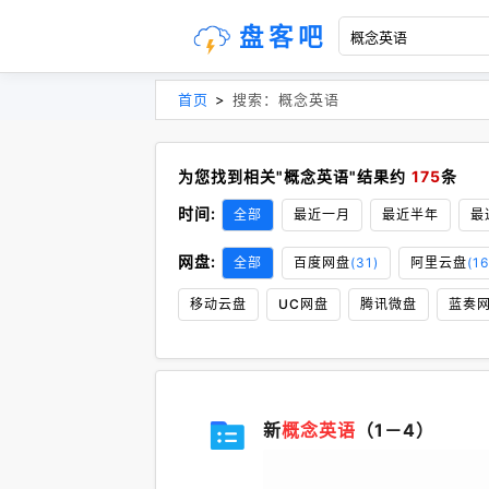
盘客吧
首页
>
搜索：概念英语
为您找到相关"概念英语"结果约
175
条
时间:
全部
最近一月
最近半年
最
网盘:
全部
百度网盘
(31)
阿里云盘
(16
移动云盘
UC网盘
腾讯微盘
蓝奏
新
概念英语
（1－4）