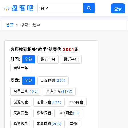
盘客吧
登录
首页
>
搜索：教学
为您找到相关"教学"结果约
2001
条
时间:
全部
最近一月
最近半年
最近一年
网盘:
全部
百度网盘
(397)
阿里云盘
(105)
夸克网盘
(1177)
城通网盘
迅雷云盘
(104)
115网盘
天翼云盘
移动云盘
UC网盘
(12)
腾讯微盘
蓝奏网盘
(206)
其他