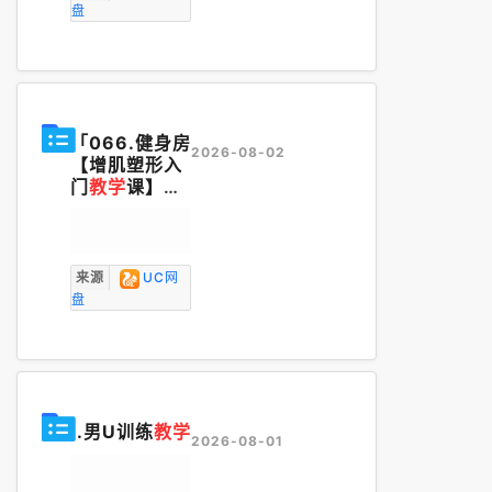
盘
「066.健身房
2026-08-02
【增肌塑形入
门
教学
课】让
新手系统学会
健身_黑教
练」
来源
UC网
盘
..男U训练
教学
2026-08-01