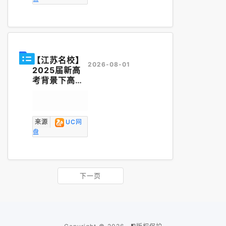
【江苏名校】
2026-08-01
2025届新高
考背景下高考
数学重点板块
分析与
教学
建
议---江苏省
如皋中学(重要
来源
UC网
教研资料).pp
盘
tx
下一页