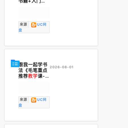
书籍+入门
教
学
视频+教材
来源
UC网
盘
跟我一起学书
2026-08-01
法《毛笔重点
推荐
教学
课--
欧楷》
来源
UC网
盘