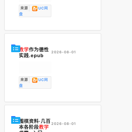
来源
UC网
盘
教学
作为德性
2026-08-01
实践.epub
来源
UC网
盘
围棋资料·几百
2026-08-01
本各阶段
教学