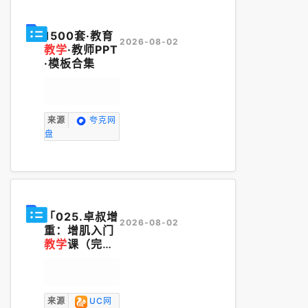
1500套·教育
2026-08-02
教学
·教师PPT
·模板合集
来源
夸克网
盘
「025.卓叔增
2026-08-02
重：增肌入门
教学
课（完
结）」
来源
UC网