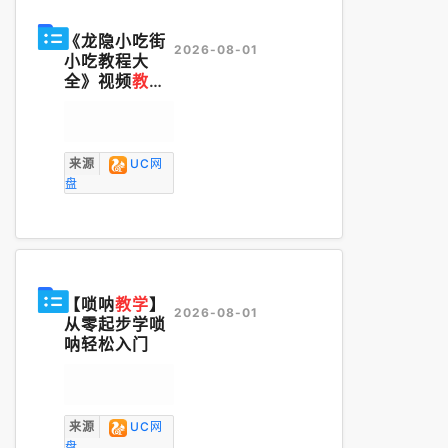
《龙隐小吃街
2026-08-01
小吃教程大
全》视频
教学
美食做法 价值
上千
来源
UC网
盘
【唢呐
教学
】
2026-08-01
从零起步学唢
呐轻松入门
来源
UC网
盘