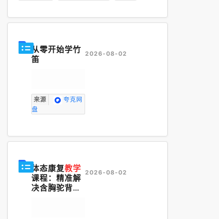
从零开始学竹
2026-08-02
笛
来源
夸克网
盘
体态康复
教学
2026-08-02
课程：精准解
决含胸驼背、
骨盆前倾等常
见问题【1.5G
B】