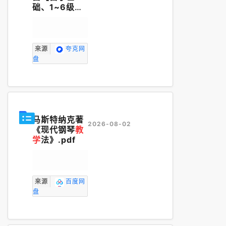
础、1~6级考
级】
教学
课程
来源
夸克网
盘
马斯特纳克著
2026-08-02
《现代钢琴
教
学
法》.pdf
来源
百度网
盘