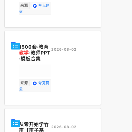
来源
夸克网
盘
1500套·教育
2026-08-02
教学
·教师PPT
·模板合集
来源
夸克网
盘
从零开始学竹
2026-08-02
笛【笛子基