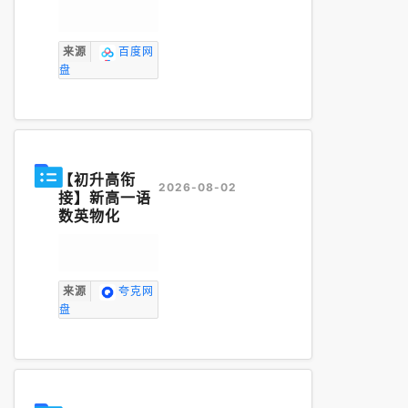
关键(烫金畅销
版).epub
来源
百度网
盘
【初升高衔
2026-08-02
接】新高一语
数英物化
来源
夸克网
盘