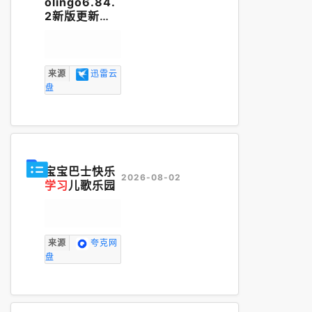
olingo6.84.
2新版更新
（解锁无限能
量版）外语
学
习
神器
来源
迅雷云
盘
宝宝巴士快乐
2026-08-02
学习
儿歌乐园
来源
夸克网
盘