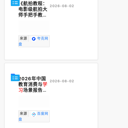
《航拍教程：
2026-08-02
电影级航拍大
师手把手教
你，大疆各系
无人机
学习
》
来源
夸克网
盘
2026年中国
2026-08-02
教育消费与
学
习
场景报告
(1).pdf
来源
百度网
盘