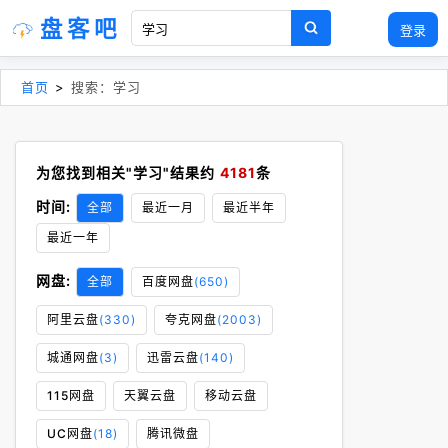
盘客吧
登录
首页
>
搜索：学习
为您找到相关"学习"结果约
4181
条
时间:
全部
最近一月
最近半年
最近一年
网盘:
全部
百度网盘
(650)
阿里云盘
(330)
夸克网盘
(2003)
城通网盘
(3)
迅雷云盘
(140)
115网盘
天翼云盘
移动云盘
UC网盘
(18)
腾讯微盘