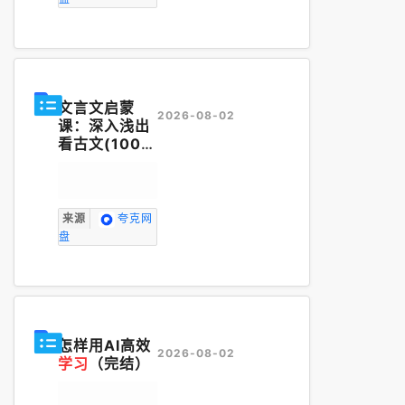
文言文启蒙
2026-08-02
课：深入浅出
看古文(100节
视频），让娃
爱上
学习
【3
1.8GB】
来源
夸克网
盘
怎样用AI高效
2026-08-02
学习
（完结）