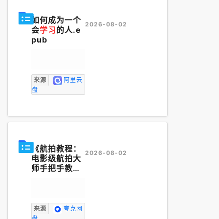
如何成为一个
2026-08-02
会
学习
的人.e
pub
来源
阿里云
盘
《航拍教程：
2026-08-02
电影级航拍大
师手把手教你
航拍，大疆各
系无人机
学习
》
来源
夸克网
盘