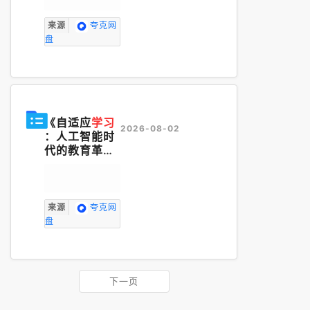
来源
夸克网
盘
《自适应
学习
2026-08-02
：人工智能时
代的教育革命
（第2版）》
两千年前的"因
材施教"梦想，
终于要在AI时
来源
夸克网
代照进现实！
盘
李韧带你直击
教育革命最前
沿——当自适
应
学习
打破资
下一页
源壁垒，卓越
教师不再稀