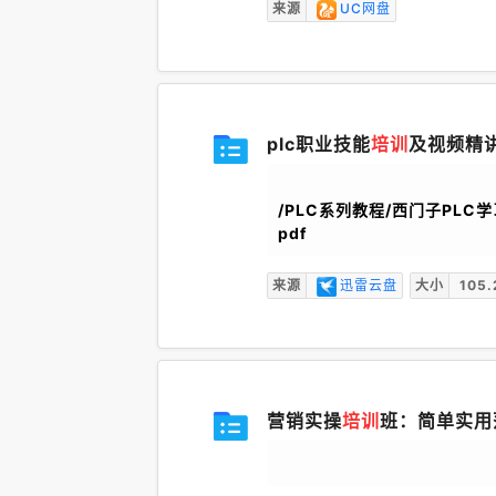
来源
UC网盘
plc职业技能
培训
及视频精讲 
/PLC系列教程/西门子PLC学
pdf
来源
迅雷云盘
大小
105.
营销实操
培训
班：简单实用