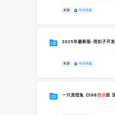
来源
夸克网盘
2025年最新版-用扣子开发
来源
夸克网盘
一只流氓兔《598
培训
班 