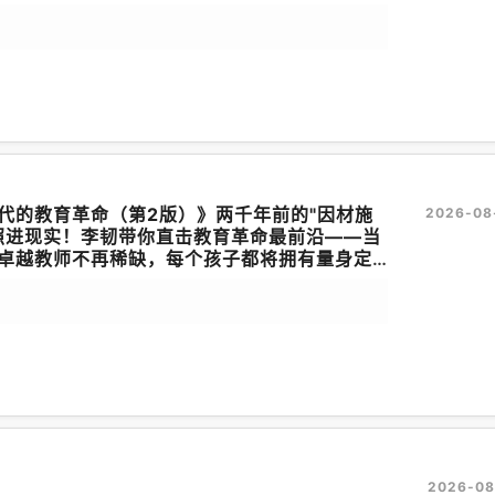
惧》《拯救大兵瑞恩》《
人工智能
》《少数派
终点站》《世界之战》《慕尼黑》《丁丁历险
谍之桥》《圆梦巨人》《华盛顿邮报》
代的教育革命（第2版）》两千年前的"因材施
2026-08
代照进现实！李韧带你直击教育革命最前沿——当
卓越教师不再稀缺，每个孩子都将拥有量身定
2026-08