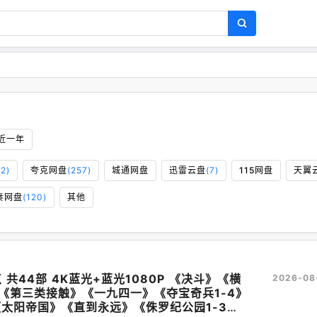
近一年
52)
夸克网盘
(257)
城通网盘
迅雷云盘
(7)
115网盘
天翼
奏网盘
(120)
其他
80P 《决斗》《横
2026-08
《第三类接触》《一九四一》《夺宝奇兵1-4》
》《太阳帝国》《直到永远》《侏罗纪公园1-3》