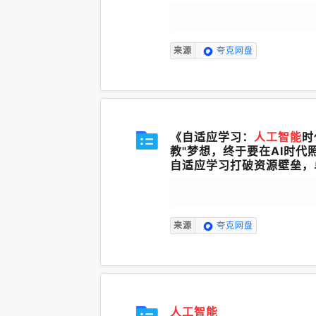
《辛德勒的名单》《勇者无
报告》《猫鼠游戏》《幸福
记》《战马》《林肯》《间
来源
夸克网盘
《自适应学习：
人工智能
时
教"梦想，终于要在AI时
自适应学习打破资源壁垒，
制的未来
来源
夸克网盘
人工智能