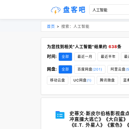
盘客吧
首页
>
搜索：人工智能
为您找到相关"人工智能"结果约
638
条
时间:
全部
最近一月
最近半年
最
网盘:
全部
百度网盘
(201)
阿里云盘
(
移动云盘
UC网盘
(1)
腾讯微盘
蓝
史蒂文·斯皮尔伯格影视盘点 共44部 4K蓝光+蓝光10
冲直撞大逃亡》《大白鲨》
《E.T. 外星人》《紫色