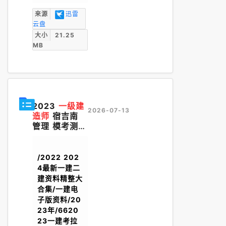
来源
迅雷
云盘
大小
21.25
MB
2023
一级建
2026-07-13
造师
宿吉南
管理 模考测评
班一7月13日
有答案.pdf
/2022 202
4最新一建二
建资料精整大
合集/一建电
子版资料/20
23年/6620
23一建考拉