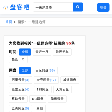
盘客吧
登录
首页
>
搜索：一级建造师
为您找到相关"一级建造师"结果约
95
条
时间:
全部
最近一月
最近半年
最近一年
网盘:
全部
百度网盘
(66)
阿里云盘
(3)
夸克网盘
(17)
城通网盘
迅雷云盘
(4)
115网盘
天翼云盘
移动云盘
UC网盘
腾讯微盘
蓝奏网盘
(5)
其他