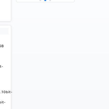
GB
t-
.10bit-
it-