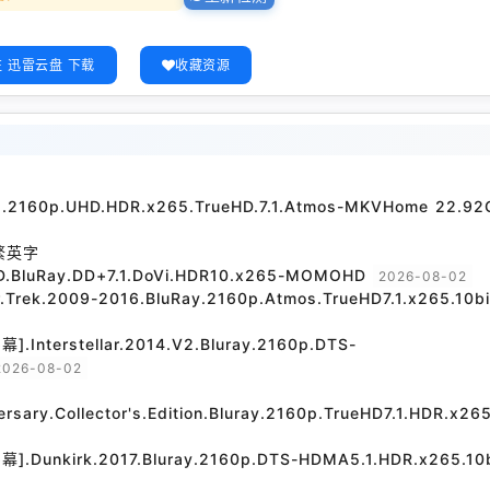
 迅雷云盘 下载
收藏资源
21.2160p.UHD.HDR.x265.TrueHD.7.1.Atmos-MKVHome 22.92
繁英字
D.BluRay.DD+7.1.DoVi.HDR10.x265-MOMOHD
2026-08-02
.2009-2016.BluRay.2160p.Atmos.TrueHD7.1.x265.10bi
rstellar.2014.V2.Bluray.2160p.DTS-
2026-08-02
versary.Collector's.Edition.Bluray.2160p.TrueHD7.1.HDR.x265
irk.2017.Bluray.2160p.DTS-HDMA5.1.HDR.x265.10b