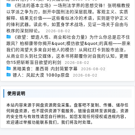
《刑法的基本立场》一场刑法学界的思想交锋！张明楷教授
以学派之争为刃，剖开中国刑法的深层肌理。客观主义、实质
解释、结果无价值——这些看似冰冷的术语，实则是守护正义
的锋利武器。读此书，如置身学术战场，见证一场关于自由与
秩序的深刻辩论。
2026-08-02
《欲望：塑造人性、商业和社会力量》为什么你总是忍不住
跟风？柏柳康带你揭开&quot;模仿欲望&quot;的真相——原来
我们的渴望大多来自对他人的模仿！从网红打卡到股市追涨，
从商业巨头到社交媒体，这本书将颠覆你对自我的认知，更赠
你15把斩断盲目欲望的利剑
2026-08-02
黑暗美食：墨西哥 内封简繁字幕
2026-08-02
镖人：风起大漠 1080p原盘
2026-08-02
使用说明
本站内容来源于网盘资源爬虫采集。盘客吧不复制、传播、储存任
何网盘资源，也不提供资源下载服务，链接会跳转至该网盘，资源
的安全性与有效性请您自行辨别。如您发现任何侵权或违规内容，
欢迎通过举报功能联系我们，我们将及时处理。