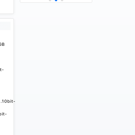
GB
t-
.10bit-
it-