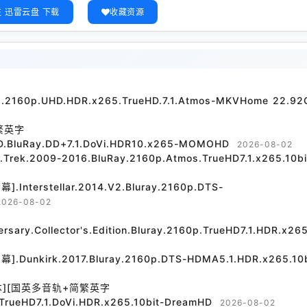
 迅雷云盘 下载
收藏资源
21.2160p.UHD.HDR.x265.TrueHD.7.1.Atmos-MKVHome 22.92
繁英字
D.BluRay.DD+7.1.DoVi.HDR10.x265-MOMOHD
2026-08-02
.2009-2016.BluRay.2160p.Atmos.TrueHD7.1.x265.10bi
rstellar.2014.V2.Bluray.2160p.DTS-
2026-08-02
versary.Collector's.Edition.Bluray.2160p.TrueHD7.1.HDR.x265
irk.2017.Bluray.2160p.DTS-HDMA5.1.HDR.x265.10b
本][国英多音轨+简繁英字
TrueHD7.1.DoVi.HDR.x265.10bit-DreamHD
2026-08-02