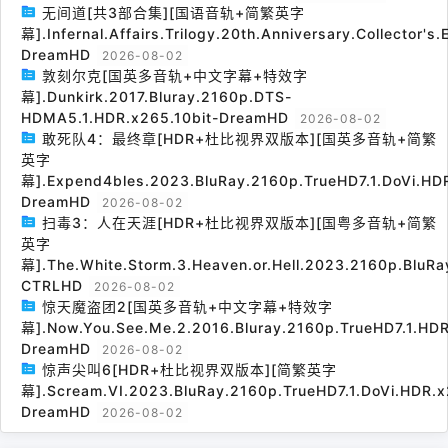
无间道[共3部合集][国语音轨+简繁英字
幕].Infernal.Affairs.Trilogy.20th.Anniversary.Collector's
DreamHD
2026-08-02
敦刻尔克[国英多音轨+中文字幕+特效字
幕].Dunkirk.2017.Bluray.2160p.DTS-
HDMA5.1.HDR.x265.10bit-DreamHD
2026-08-02
敢死队4：最终章[HDR+杜比视界双版本][国英多音轨+简繁
英字
幕].Expend4bles.2023.BluRay.2160p.TrueHD7.1.DoVi.HDR
DreamHD
2026-08-02
扫毒3：人在天涯[HDR+杜比视界双版本][国粤多音轨+简繁
英字
幕].The.White.Storm.3.Heaven.or.Hell.2023.2160p.BluRa
CTRLHD
2026-08-02
惊天魔盗团2[国英多音轨+中文字幕+特效字
幕].Now.You.See.Me.2.2016.Bluray.2160p.TrueHD7.1.HDR
DreamHD
2026-08-02
惊声尖叫6[HDR+杜比视界双版本][简繁英字
幕].Scream.VI.2023.BluRay.2160p.TrueHD7.1.DoVi.HDR.x
DreamHD
2026-08-02