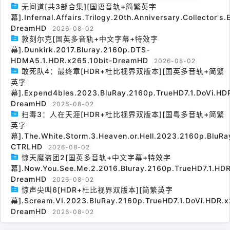
无间道[共3部合集][国语音轨+简繁英字
幕].Infernal.Affairs.Trilogy.20th.Anniversary.Collector's
DreamHD
2026-08-02
敦刻尔克[国英多音轨+中文字幕+特效字
幕].Dunkirk.2017.Bluray.2160p.DTS-
HDMA5.1.HDR.x265.10bit-DreamHD
2026-08-02
敢死队4：最终章[HDR+杜比视界双版本][国英多音轨+简繁
英字
幕].Expend4bles.2023.BluRay.2160p.TrueHD7.1.DoVi.HDR
DreamHD
2026-08-02
扫毒3：人在天涯[HDR+杜比视界双版本][国粤多音轨+简繁
英字
幕].The.White.Storm.3.Heaven.or.Hell.2023.2160p.BluRa
CTRLHD
2026-08-02
惊天魔盗团2[国英多音轨+中文字幕+特效字
幕].Now.You.See.Me.2.2016.Bluray.2160p.TrueHD7.1.HDR
DreamHD
2026-08-02
惊声尖叫6[HDR+杜比视界双版本][简繁英字
幕].Scream.VI.2023.BluRay.2160p.TrueHD7.1.DoVi.HDR.x
DreamHD
2026-08-02