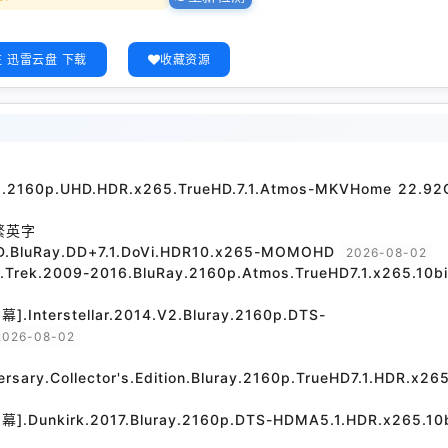
 迅雷云盘 下载
收藏资源
21.2160p.UHD.HDR.x265.TrueHD.7.1.Atmos-MKVHome 22.92
繁英字
D.BluRay.DD+7.1.DoVi.HDR10.x265-MOMOHD
2026-08-02
.2009-2016.BluRay.2160p.Atmos.TrueHD7.1.x265.10bi
rstellar.2014.V2.Bluray.2160p.DTS-
2026-08-02
versary.Collector's.Edition.Bluray.2160p.TrueHD7.1.HDR.x265
irk.2017.Bluray.2160p.DTS-HDMA5.1.HDR.x265.10b