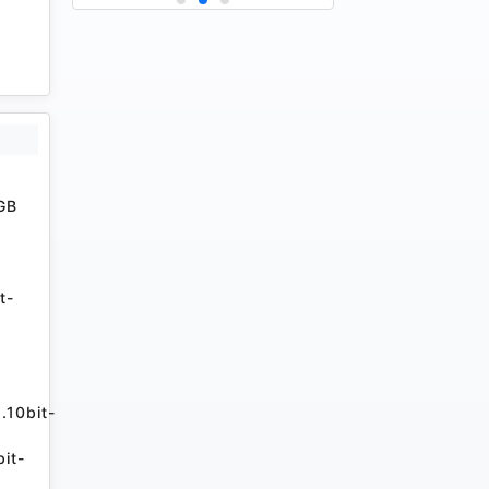
GB
t-
.10bit-
it-