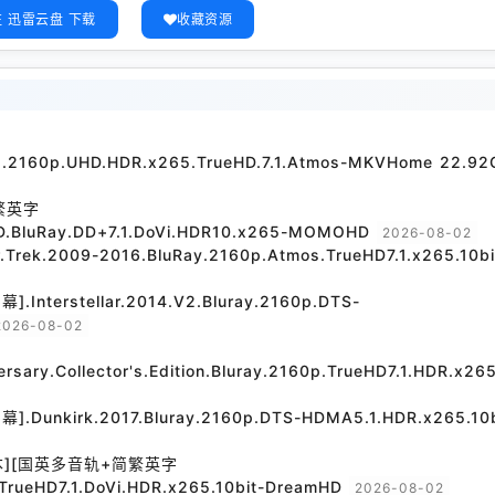
 迅雷云盘 下载
收藏资源
21.2160p.UHD.HDR.x265.TrueHD.7.1.Atmos-MKVHome 22.92
繁英字
D.BluRay.DD+7.1.DoVi.HDR10.x265-MOMOHD
2026-08-02
.2009-2016.BluRay.2160p.Atmos.TrueHD7.1.x265.10bi
rstellar.2014.V2.Bluray.2160p.DTS-
2026-08-02
versary.Collector's.Edition.Bluray.2160p.TrueHD7.1.HDR.x265
irk.2017.Bluray.2160p.DTS-HDMA5.1.HDR.x265.10b
本][国英多音轨+简繁英字
TrueHD7.1.DoVi.HDR.x265.10bit-DreamHD
2026-08-02