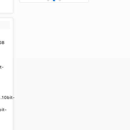
GB
t-
.10bit-
it-