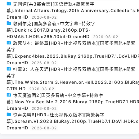
无间道[共3部合集][国语音轨+简繁英字
幕].Infernal.Affairs.Trilogy.20th.Anniversary.Collector's
DreamHD
2026-08-02
敦刻尔克[国英多音轨+中文字幕+特效字
幕].Dunkirk.2017.Bluray.2160p.DTS-
HDMA5.1.HDR.x265.10bit-DreamHD
2026-08-02
敢死队4：最终章[HDR+杜比视界双版本][国英多音轨+简繁
英字
幕].Expend4bles.2023.BluRay.2160p.TrueHD7.1.DoVi.HDR
DreamHD
2026-08-02
扫毒3：人在天涯[HDR+杜比视界双版本][国粤多音轨+简繁
英字
幕].The.White.Storm.3.Heaven.or.Hell.2023.2160p.BluRa
CTRLHD
2026-08-02
惊天魔盗团2[国英多音轨+中文字幕+特效字
幕].Now.You.See.Me.2.2016.Bluray.2160p.TrueHD7.1.HDR
DreamHD
2026-08-02
惊声尖叫6[HDR+杜比视界双版本][简繁英字
幕].Scream.VI.2023.BluRay.2160p.TrueHD7.1.DoVi.HDR.x
DreamHD
2026-08-02