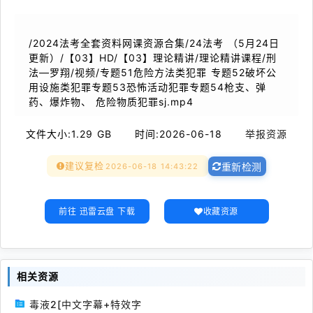
/2024法考全套资料网课资源合集/24法考 （5月24日
更新）/【03】HD/【03】理论精讲/理论精讲课程/刑
法—罗翔/视频/专题51危险方法类犯罪 专题52破坏公
用设施类犯罪专题53恐怖活动犯罪专题54枪支、弹
药、爆炸物、 危险物质犯罪sj.mp4
文件大小:
1.29 GB
时间:
2026-06-18
举报资源
建议复检
2026-06-18 14:43:22
重新检测
前往 迅雷云盘 下载
收藏资源
相关资源
毒液2[中文字幕+特效字