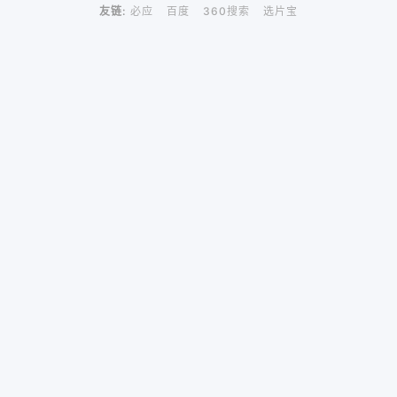
友链:
必应
百度
360搜索
选片宝