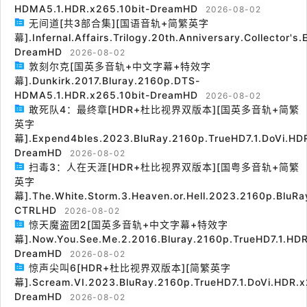
HDMA5.1.HDR.x265.10bit-DreamHD
2026-08-02
无间道[共3部合集][国语音轨+简繁英字
幕].Infernal.Affairs.Trilogy.20th.Anniversary.Collector's
DreamHD
2026-08-02
敦刻尔克[国英多音轨+中文字幕+特效字
幕].Dunkirk.2017.Bluray.2160p.DTS-
HDMA5.1.HDR.x265.10bit-DreamHD
2026-08-02
敢死队4：最终章[HDR+杜比视界双版本][国英多音轨+简繁
英字
幕].Expend4bles.2023.BluRay.2160p.TrueHD7.1.DoVi.HDR
DreamHD
2026-08-02
扫毒3：人在天涯[HDR+杜比视界双版本][国粤多音轨+简繁
英字
幕].The.White.Storm.3.Heaven.or.Hell.2023.2160p.BluRa
CTRLHD
2026-08-02
惊天魔盗团2[国英多音轨+中文字幕+特效字
幕].Now.You.See.Me.2.2016.Bluray.2160p.TrueHD7.1.HDR
DreamHD
2026-08-02
惊声尖叫6[HDR+杜比视界双版本][简繁英字
幕].Scream.VI.2023.BluRay.2160p.TrueHD7.1.DoVi.HDR.x
DreamHD
2026-08-02