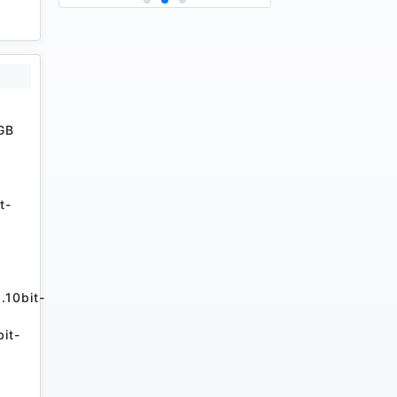
GB
t-
.10bit-
it-