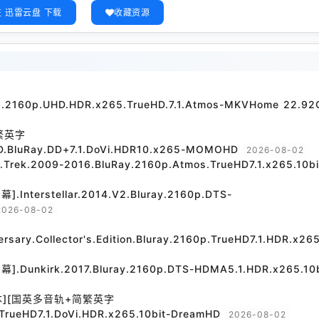
 迅雷云盘 下载
收藏资源
21.2160p.UHD.HDR.x265.TrueHD.7.1.Atmos-MKVHome 22.92
繁英字
D.BluRay.DD+7.1.DoVi.HDR10.x265-MOMOHD
2026-08-02
.2009-2016.BluRay.2160p.Atmos.TrueHD7.1.x265.10bi
rstellar.2014.V2.Bluray.2160p.DTS-
2026-08-02
versary.Collector's.Edition.Bluray.2160p.TrueHD7.1.HDR.x265
irk.2017.Bluray.2160p.DTS-HDMA5.1.HDR.x265.10b
本][国英多音轨+简繁英字
TrueHD7.1.DoVi.HDR.x265.10bit-DreamHD
2026-08-02