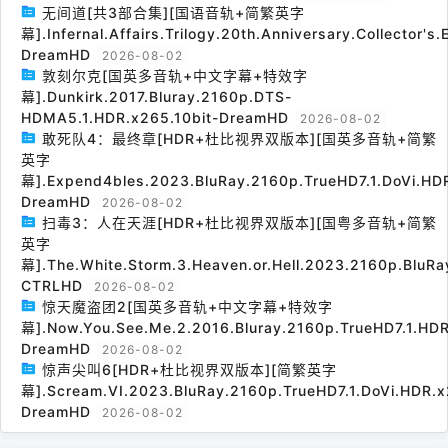
无间道[共3部合集][国语音轨+简繁英字
幕].Infernal.Affairs.Trilogy.20th.Anniversary.Collector's
DreamHD
2026-08-02
敦刻尔克[国英多音轨+中文字幕+特效字
幕].Dunkirk.2017.Bluray.2160p.DTS-
HDMA5.1.HDR.x265.10bit-DreamHD
2026-08-02
敢死队4：最终章[HDR+杜比视界双版本][国英多音轨+简繁
英字
幕].Expend4bles.2023.BluRay.2160p.TrueHD7.1.DoVi.HDR
DreamHD
2026-08-02
扫毒3：人在天涯[HDR+杜比视界双版本][国粤多音轨+简繁
英字
幕].The.White.Storm.3.Heaven.or.Hell.2023.2160p.BluRa
CTRLHD
2026-08-02
惊天魔盗团2[国英多音轨+中文字幕+特效字
幕].Now.You.See.Me.2.2016.Bluray.2160p.TrueHD7.1.HDR
DreamHD
2026-08-02
惊声尖叫6[HDR+杜比视界双版本][简繁英字
幕].Scream.VI.2023.BluRay.2160p.TrueHD7.1.DoVi.HDR.x
DreamHD
2026-08-02