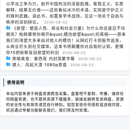
以学派之争为刃，剖开中国刑法的深层肌理。客观主义、实质
解释、结果无价值——这些看似冰冷的术语，实则是守护正义
的锋利武器。读此书，如置身学术战场，见证一场关于自由与
秩序的深刻辩论。
2026-08-02
《欲望：塑造人性、商业和社会力量》为什么你总是忍不住
跟风？柏柳康带你揭开&quot;模仿欲望&quot;的真相——原来
我们的渴望大多来自对他人的模仿！从网红打卡到股市追涨，
从商业巨头到社交媒体，这本书将颠覆你对自我的认知，更赠
你15把斩断盲目欲望的利剑
2026-08-02
黑暗美食：墨西哥 内封简繁字幕
2026-08-02
镖人：风起大漠 1080p原盘
2026-08-02
使用说明
本站内容来源于网盘资源爬虫采集。盘客吧不复制、传播、储存任
何网盘资源，也不提供资源下载服务，链接会跳转至该网盘，资源
的安全性与有效性请您自行辨别。如您发现任何侵权或违规内容，
欢迎通过举报功能联系我们，我们将及时处理。