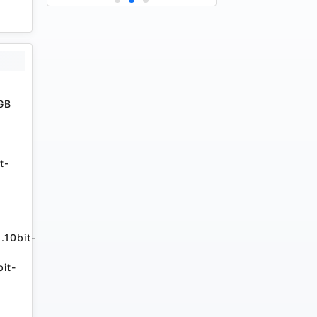
GB
t-
.10bit-
it-