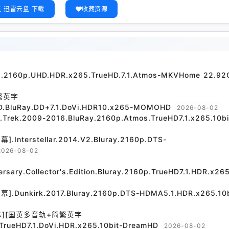
 迅雷云盘 下载
收藏资源
21.2160p.UHD.HDR.x265.TrueHD.7.1.Atmos-MKVHome 22.92
繁英字
D.BluRay.DD+7.1.DoVi.HDR10.x265-MOMOHD
2026-08-02
.2009-2016.BluRay.2160p.Atmos.TrueHD7.1.x265.10bi
rstellar.2014.V2.Bluray.2160p.DTS-
2026-08-02
versary.Collector's.Edition.Bluray.2160p.TrueHD7.1.HDR.x265
irk.2017.Bluray.2160p.DTS-HDMA5.1.HDR.x265.10b
本][国英多音轨+简繁英字
TrueHD7.1.DoVi.HDR.x265.10bit-DreamHD
2026-08-02