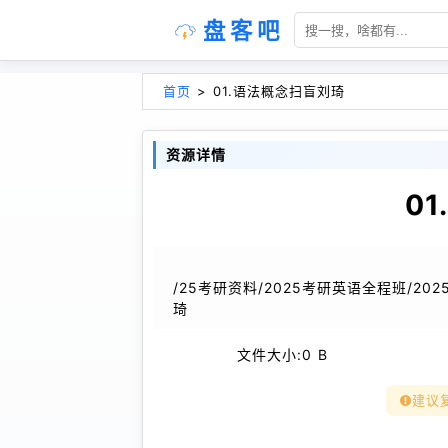
盘客吧
首页
>
01.语法概念扫盲刘琦
资源详情
0
/25考研资料/2025考研英语全程班/20
琦
文件大小:
0 B
建议