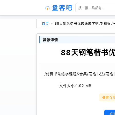
盘客吧
首页
>
88天钢笔楷书优选速成字贴.刘祖梁.扫
资源详情
88天钢笔楷书优
/付费书法练字课程5合集/硬笔书法/硬笔书
文件大小:
1.92 MB
建议
前往