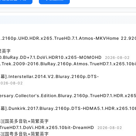
21.2160p.UHD.HDR.x265.TrueHD.7.1.Atmos-MKVHome 22.92
繁英字
D.BluRay.DD+7.1.DoVi.HDR10.x265-MOMOHD
2026-08-02
.2009-2016.BluRay.2160p.Atmos.TrueHD7.1.x265.10bi
rstellar.2014.V2.Bluray.2160p.DTS-
2026-08-02
versary.Collector's.Edition.Bluray.2160p.TrueHD7.1.HDR.x265
irk.2017.Bluray.2160p.DTS-HDMA5.1.HDR.x265.10b
本][国英多音轨+简繁英字
TrueHD7.1.DoVi.HDR.x265.10bit-DreamHD
2026-08-02
本][国粤多音轨+简繁英字