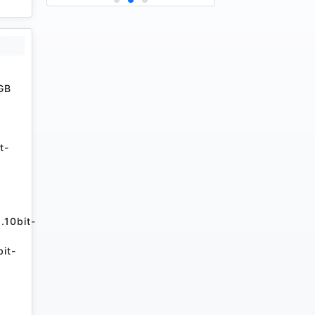
GB
t-
.10bit-
it-